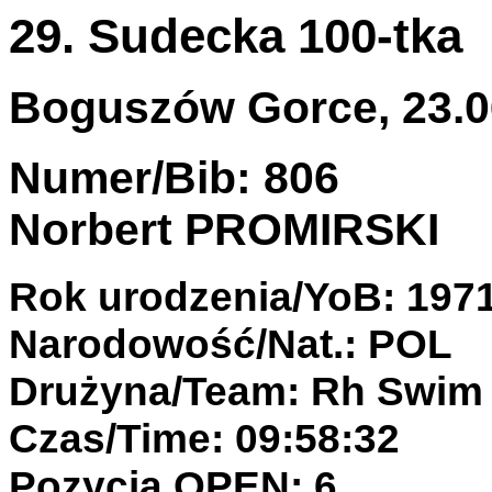
29. Sudecka 100-tka
Boguszów Gorce, 23.06
Numer/Bib: 806
Norbert PROMIRSKI
Rok urodzenia/YoB: 197
Narodowość/Nat.: POL
Drużyna/Team: Rh Swim
Czas/Time: 09:58:32
Pozycja OPEN: 6