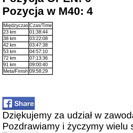
Pozycja w M40: 4
Międzyczas
Czas/Time
23 km
01:38:44
38 km
03:22:08
42 km
03:47:38
53 km
04:57:10
72 km
07:13:36
91 km
09:00:40
Meta/Finish
09:58:29
Dziękujemy za udział w zawod
Pozdrawiamy i życzymy wielu 