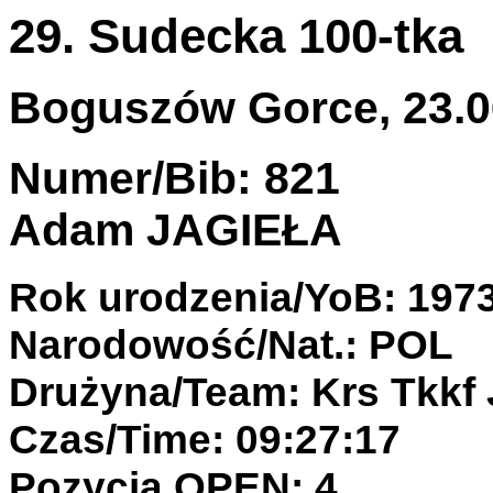
29. Sudecka 100-tka
Boguszów Gorce, 23.06
Numer/Bib: 821
Adam JAGIEŁA
Rok urodzenia/YoB: 197
Narodowość/Nat.: POL
Drużyna/Team: Krs Tkkf 
Czas/Time: 09:27:17
Pozycja OPEN: 4