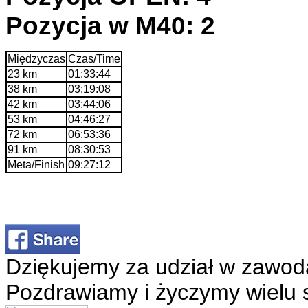
Pozycja w M40: 2
Międzyczas
Czas/Time
23 km
01:33:44
38 km
03:19:08
42 km
03:44:06
53 km
04:46:27
72 km
06:53:36
91 km
08:30:53
Meta/Finish
09:27:12
Dziękujemy za udział w zawod
Pozdrawiamy i życzymy wielu 