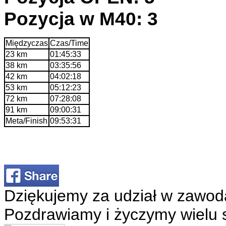
Pozycja w M40: 3
Międzyczas
Czas/Time
23 km
01:45:33
38 km
03:35:56
42 km
04:02:18
53 km
05:12:23
72 km
07:28:08
91 km
09:00:31
Meta/Finish
09:53:31
Dziękujemy za udział w zawod
Pozdrawiamy i życzymy wielu 