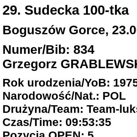
29. Sudecka 100-tka
Boguszów Gorce, 23.06
Numer/Bib: 834
Grzegorz GRABLEWS
Rok urodzenia/YoB: 197
Narodowość/Nat.: POL
Drużyna/Team: Team-luk
Czas/Time: 09:53:35
Pozycja OPEN: 5