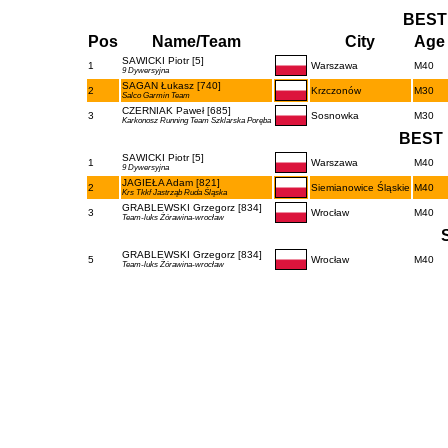
BEST
Pos
Name/Team
City
Age 
SAWICKI Piotr [5]
1
Warszawa
M40
9 Dywersyjna
SAGAN Łukasz [740]
2
Krzczonów
M30
Salco Garmin Team
CZERNIAK Paweł [685]
3
Sosnowka
M30
Karkonosz Running Team Szklarska Poręba
BEST 
SAWICKI Piotr [5]
1
Warszawa
M40
9 Dywersyjna
JAGIEŁA Adam [821]
2
Siemianowice Śląskie
M40
Krs Tkkf Jastrząb Ruda Śląska
GRABLEWSKI Grzegorz [834]
3
Wrocław
M40
Team-luks Żórawina-wrocław
GRABLEWSKI Grzegorz [834]
5
Wrocław
M40
Team-luks Żórawina-wrocław