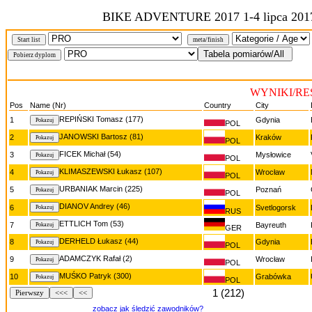
BIKE ADVENTURE 2017 1-4 lipca 201
Start list
meta/finish
WYNIKI/RE
Pos
Name (Nr)
Country
City
REPIŃSKI Tomasz (177)
1
Gdynia
POL
JANOWSKI Bartosz (81)
2
Kraków
POL
FICEK Michał (54)
3
Mysłowice
POL
KLIMASZEWSKI Łukasz (107)
4
Wrocław
POL
URBANIAK Marcin (225)
5
Poznań
POL
DIANOV Andrey (46)
6
Svetlogorsk
RUS
ETTLICH Tom (53)
7
Bayreuth
GER
DERHELD Łukasz (44)
8
Gdynia
POL
ADAMCZYK Rafał (2)
9
Wrocław
POL
MUŚKO Patryk (300)
10
Grabówka
POL
1 (212)
Pierwszy
<<<
<<
zobacz jak śledzić zawodników?