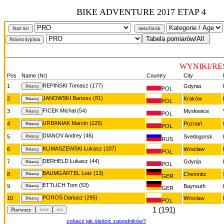
BIKE ADVENTURE 2017 ETAP 4
Start list
meta/finish
WYNIKI/RE
Pos
Name (Nr)
Country
City
REPIŃSKI Tomasz (177)
1
Gdynia
POL
JANOWSKI Bartosz (81)
2
Kraków
POL
FICEK Michał (54)
3
Mysłowice
POL
URBANIAK Marcin (225)
4
Poznań
POL
DIANOV Andrey (46)
5
Svetlogorsk
RUS
KLIMASZEWSKI Łukasz (107)
6
Wrocław
POL
DERHELD Łukasz (44)
7
Gdynia
POL
BAUMGÄRTEL Lutz (13)
8
Chemnitz
GER
ETTLICH Tom (53)
9
Bayreuth
GER
POROŚ Dariusz (295)
10
Wrocław
POL
1 (191)
Pierwszy
<<<
<<
zobacz jak śledzić zawodników?