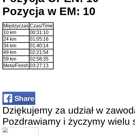
Pozycja w EM: 10
Międzyczas
Czas/Time
10 km
00:31:10
24 km
01:05:16
34 km
01:40:14
49 km
02:21:54
59 km
02:58:35
Meta/Finish
03:27:13
Dziękujemy za udział w zawod
Pozdrawiamy i życzymy wielu 