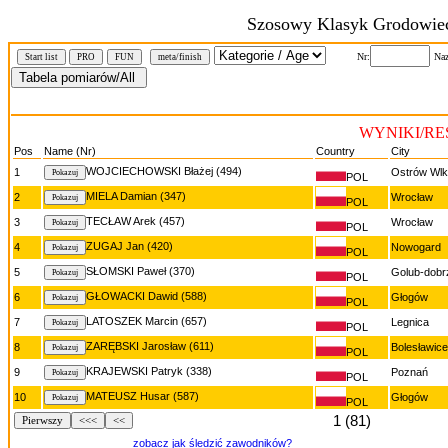
Szosowy Klasyk Grodowiec
Nr:
Naz
Start list
PRO
FUN
meta/finish
WYNIKI/RE
Pos
Name (Nr)
Country
City
WOJCIECHOWSKI Błażej (494)
1
Ostrów Wl
POL
MIELA Damian (347)
2
Wrocław
POL
TECŁAW Arek (457)
3
Wrocław
POL
ZUGAJ Jan (420)
4
Nowogard
POL
SŁOMSKI Paweł (370)
5
Golub-dobr
POL
GŁOWACKI Dawid (588)
6
Głogów
POL
LATOSZEK Marcin (657)
7
Legnica
POL
ZARĘBSKI Jarosław (611)
8
Bolesławice
POL
KRAJEWSKI Patryk (338)
9
Poznań
POL
MATEUSZ Husar (587)
10
Głogów
POL
1 (81)
Pierwszy
<<<
<<
zobacz jak śledzić zawodników?