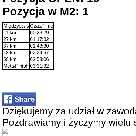
Pozycja w M2: 1
Międzyczas
Czas/Time
11 km
00:28:29
27 km
01:17:32
37 km
01:48:30
48 km
02:24:57
58 km
02:58:06
Meta/Finish
03:31:32
Dziękujemy za udział w zawod
Pozdrawiamy i życzymy wielu 