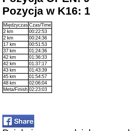
Pozycja w K16: 1
Międzyczas
Czas/Time
2 km
00:22:53
2 km
00:24:36
17 km
00:51:53
37 km
01:24:36
42 km
01:36:33
42 km
01:37:17
43 km
01:43:39
45 km
01:54:57
48 km
02:06:04
Meta/Finish
02:23:03