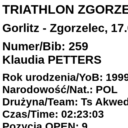
TRIATHLON ZGORZ
Gorlitz - Zgorzelec, 17.
Numer/Bib: 259
Klaudia PETTERS
Rok urodzenia/YoB: 199
Narodowość/Nat.: POL
Drużyna/Team: Ts Akwed
Czas/Time: 02:23:03
Pozycja OPEN: 9