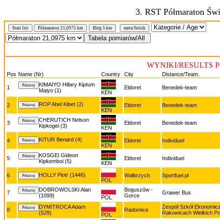
3. RST Półmaraton Świ
N
Start list
Półmaraton 21,0975 km
Bieg 5 km
meta/finish
WYNIKI/RESULTS Pół
Pos
Name (Nr)
Country
City
Distance/Team.
KIMAIYO Hillary Kiptum
1
Eldoret
Benedek-team
Maiyo (1)
KEN
ROP Abel Kibet (2)
2
Eldoret
Benedek-team
KEN
CHERUTICH Nelson
3
Eldoret
Benedek-team
Kipkogei (3)
KEN
KITUR Benard (4)
4
Eldoret
Individuel
KEN
KOSGEI Gideon
5
Eldoret
Individuel
Kipkemboi (5)
KEN
HOLLY Piotr (1446)
6
Wałbrzych
Sportfuel.pl
POL
DOBROWOLSKI Alan
Boguszów -
7
Grawer Bus
(1099)
Gorce
POL
DYMITROCA Adam
Zespół Szkół Ekonomic
8
Radomice
(529)
Rakowicach Wielkich Po
POL