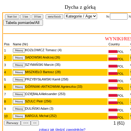
Dycha z górką
Nr:
N
Start list
5 km
10 km
meta/finish
WYNIKI/RE
Pos
Name (Nr)
Country
KOZŁOWICZ Tomasz (4)
1
POL
SADOWSKI Andrzej (26)
2
POL
SZYMAŃSKI Marcin (35)
3
POL
MISZKIEŁO Bartosz (28)
4
POL
PRZYBYSŁAWSKI Kamil (258)
5
POL
GÓRNIAK-ANTKOWIAK Agnieszka (33)
6
POL
OZIĘBAŁA Aleksander (253)
7
POL
SZULC Piotr (256)
8
POL
DULIŃSKI Adam (3)
9
POL
KARGUL Michał (252)
10
POL
1 (61)
Pierwszy
<<<
<<
zobacz jak śledzić zawodników?