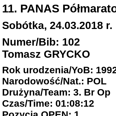
11. PANAS Półmarato
Sobótka, 24.03.2018 r.
Numer/Bib: 102
Tomasz GRYCKO
Rok urodzenia/YoB: 199
Narodowość/Nat.: POL
Drużyna/Team: 3. Br Op
Czas/Time: 01:08:12
Pozycja OPEN: 1