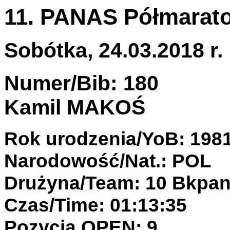
11. PANAS Półmarato
Sobótka, 24.03.2018 r.
Numer/Bib: 180
Kamil MAKOŚ
Rok urodzenia/YoB: 198
Narodowość/Nat.: POL
Drużyna/Team: 10 Bkpa
Czas/Time: 01:13:35
Pozycja OPEN: 9