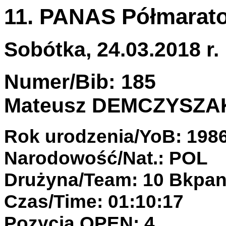
11. PANAS Półmarato
Sobótka, 24.03.2018 r.
Numer/Bib: 185
Mateusz DEMCZYSZA
Rok urodzenia/YoB: 198
Narodowość/Nat.: POL
Drużyna/Team: 10 Bkpa
Czas/Time: 01:10:17
Pozycja OPEN: 4