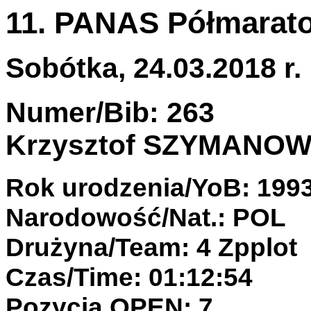
11. PANAS Półmarato
Sobótka, 24.03.2018 r.
Numer/Bib: 263
Krzysztof SZYMANOW
Rok urodzenia/YoB: 199
Narodowość/Nat.: POL
Drużyna/Team: 4 Zpplot
Czas/Time: 01:12:54
Pozycja OPEN: 7