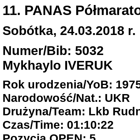
11. PANAS Półmarato
Sobótka, 24.03.2018 r.
Numer/Bib: 5032
Mykhaylo IVERUK
Rok urodzenia/YoB: 197
Narodowość/Nat.: UKR
Drużyna/Team: Lkb Rudn
Czas/Time: 01:10:22
Pozycja OPEN: 5