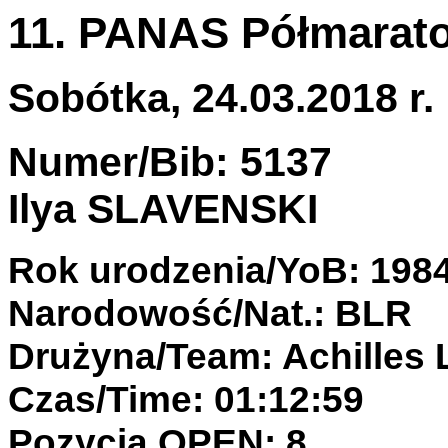
11. PANAS Półmarato
Sobótka, 24.03.2018 r.
Numer/Bib: 5137
Ilya SLAVENSKI
Rok urodzenia/YoB: 198
Narodowość/Nat.: BLR
Drużyna/Team: Achilles
Czas/Time: 01:12:59
Pozycja OPEN: 8