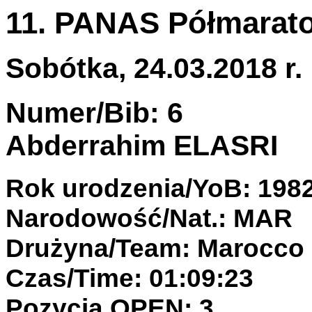
11. PANAS Półmarato
Sobótka, 24.03.2018 r.
Numer/Bib: 6
Abderrahim ELASRI
Rok urodzenia/YoB: 198
Narodowość/Nat.: MAR
Drużyna/Team: Marocco
Czas/Time: 01:09:23
Pozycja OPEN: 3