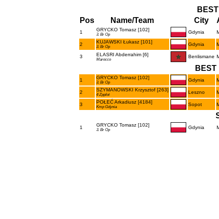
BEST
Pos
Name/Team
City
GRYCKO Tomasz [102]
1
Gdynia
3. Br Op
KUJAWSKI Łukasz [101]
2
Gdynia
3. Br Op
ELASRI Abderrahim [6]
3
Benlismane
Marocco
BEST 
GRYCKO Tomasz [102]
1
Gdynia
3. Br Op
SZYMANOWSKI Krzysztof [263]
2
Leszno
4 Zpplot
POŁEĆ Arkadiusz [4184]
3
Sopot
Kmp Gdynia
GRYCKO Tomasz [102]
1
Gdynia
3. Br Op