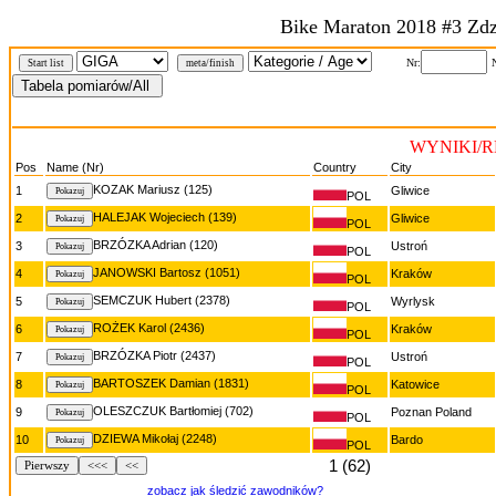
Bike Maraton 2018 #3 Zdz
Nr:
Start list
meta/finish
WYNIKI/R
Pos
Name (Nr)
Country
City
KOZAK Mariusz (125)
1
Gliwice
POL
HALEJAK Wojeciech (139)
2
Gliwice
POL
BRZÓZKA Adrian (120)
3
Ustroń
POL
JANOWSKI Bartosz (1051)
4
Kraków
POL
SEMCZUK Hubert (2378)
5
Wyrlysk
POL
ROŻEK Karol (2436)
6
Kraków
POL
BRZÓZKA Piotr (2437)
7
Ustroń
POL
BARTOSZEK Damian (1831)
8
Katowice
POL
OLESZCZUK Bartłomiej (702)
9
Poznan Poland
POL
DZIEWA Mikołaj (2248)
10
Bardo
POL
1 (62)
Pierwszy
<<<
<<
zobacz jak śledzić zawodników?