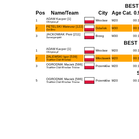
BEST
Pos
Name/Team
City
Age Cat.
0.
ADAM Kacper [1]
1
Wrocław
M20
00:1
Olimpius.pl
PETELSKI Mateusz [122]
2
Gdańsk
M30
00:1
Gvt Bmc
JACKOWIAK Piotr [211]
3
Brzeg
M30
00:1
Surowyprojekt
BEST 
ADAM Kacper [1]
1
Wrocław
M20
00:1
Olimpius.pl
ZALEWSKI Igor [539]
2
Włocławek
M20
00:1
Triathlon Club Wrocław
OGRODNIK Maciek [586]
3
Przemiłów
M20
00:1
Triathlon Club Wrocław Triwise
OGRODNIK Maciek [586]
5
Przemiłów
M20
00:1
Triathlon Club Wrocław Triwise