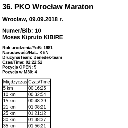
36. PKO Wrocław Maraton
Wrocław, 09.09.2018 r.
Numer/Bib: 10
Moses Kipruto KIBIRE
Rok urodzenia/YoB: 1981
Narodowość/Nat.: KEN
Drużyna/Team: Benedek-team
Czas/Time: 02:22:52
Pozycja OPEN: 5
Pozycja w M30: 4
Międzyczas
Czas/Time
5 km
00:16:25
10 km
00:32:54
15 km
00:48:39
21 km
01:08:21
25 km
01:21:12
30 km
01:38:37
35 km
01:56:21