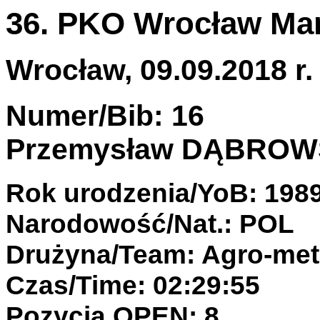
36. PKO Wrocław Ma
Wrocław, 09.09.2018 r.
Numer/Bib: 16
Przemysław DĄBROW
Rok urodzenia/YoB: 198
Narodowość/Nat.: POL
Drużyna/Team: Agro-met
Czas/Time: 02:29:55
Pozycja OPEN: 8