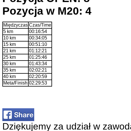
Pozycja w M20: 4
Międzyczas
Czas/Time
5 km
00:16:54
10 km
00:34:05
15 km
00:51:10
21 km
01:12:21
25 km
01:25:46
30 km
01:43:34
35 km
02:02:21
40 km
02:20:59
Meta/Finish
02:29:53
Dziękujemy za udział w zawod