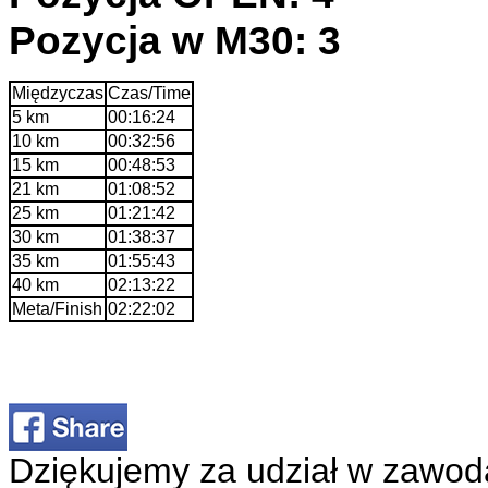
Pozycja w M30: 3
Międzyczas
Czas/Time
5 km
00:16:24
10 km
00:32:56
15 km
00:48:53
21 km
01:08:52
25 km
01:21:42
30 km
01:38:37
35 km
01:55:43
40 km
02:13:22
Meta/Finish
02:22:02
Dziękujemy za udział w zawod