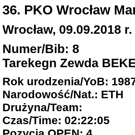
36. PKO Wrocław Ma
Wrocław, 09.09.2018 r.
Numer/Bib: 8
Tarekegn Zewda BEK
Rok urodzenia/YoB: 198
Narodowość/Nat.: ETH
Drużyna/Team:
Czas/Time: 02:22:05
Pozycja OPEN: 4