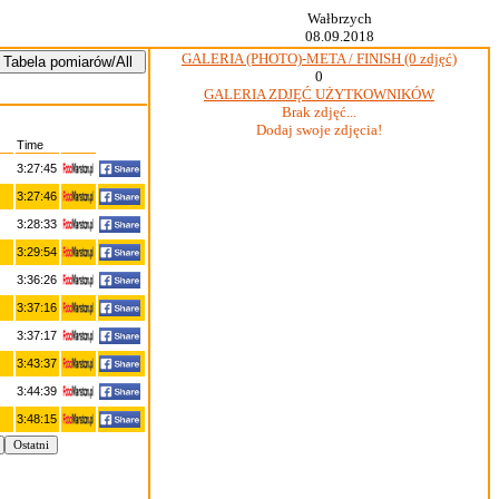
Wałbrzych
08.09.2018
GALERIA (PHOTO)-META / FINISH (0 zdjęć)
0
GALERIA ZDJĘĆ UŻYTKOWNIKÓW
Brak zdjęć...
Dodaj swoje zdjęcia!
Time
3:27:45
3:27:46
3:28:33
3:29:54
3:36:26
3:37:16
3:37:17
3:43:37
3:44:39
3:48:15
Ostatni