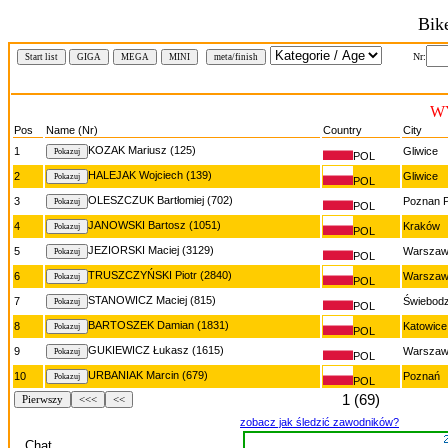
Bik
Nr:
Start list
GIGA
MEGA
MINI
meta/finish
W
Pos
Name (Nr)
Country
City
KOZAK Mariusz (125)
1
Gliwice
POL
HALEJAK Wojciech (139)
2
Gliwice
POL
OLESZCZUK Bartłomiej (702)
3
Poznan P
POL
JANOWSKI Bartosz (1051)
4
Kraków
POL
JEZIORSKI Maciej (3129)
5
Warsza
POL
TRUSZCZYŃSKI Piotr (2840)
6
Warsza
POL
STANOWICZ Maciej (815)
7
Świebodz
POL
BARTOSZEK Damian (1831)
8
Katowice
POL
GUKIEWICZ Łukasz (1615)
9
Warsza
POL
URBANIAK Marcin (679)
10
Poznań
POL
1 (69)
Pierwszy
<<<
<<
zobacz jak śledzić zawodników?
Chat