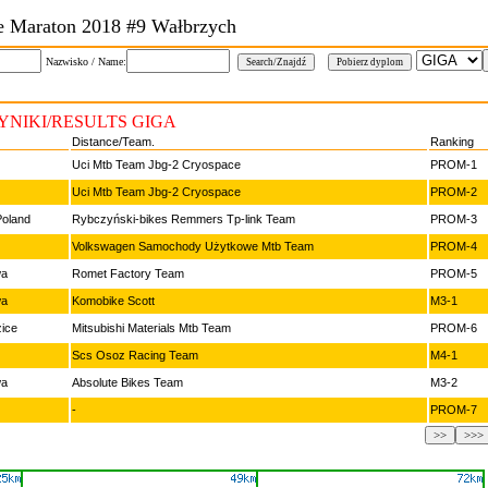
e Maraton 2018 #9 Wałbrzych
Nazwisko / Name:
YNIKI/RESULTS GIGA
Distance/Team.
Ranking
Uci Mtb Team Jbg-2 Cryospace
PROM-1
Uci Mtb Team Jbg-2 Cryospace
PROM-2
oland
Rybczyński-bikes Remmers Tp-link Team
PROM-3
Volkswagen Samochody Użytkowe Mtb Team
PROM-4
wa
Romet Factory Team
PROM-5
wa
Komobike Scott
M3-1
ice
Mitsubishi Materials Mtb Team
PROM-6
Scs Osoz Racing Team
M4-1
wa
Absolute Bikes Team
M3-2
-
PROM-7
>>
>>>