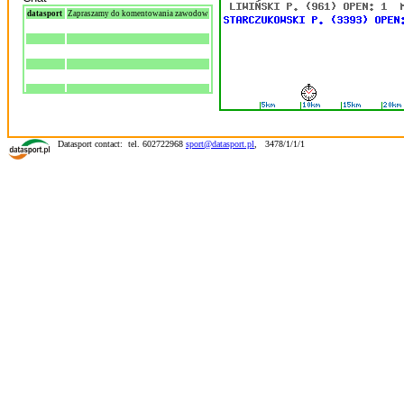
datasport
Zapraszamy do komentowania zawodow
Datasport contact: tel. 602722968
sport@datasport.pl
,
3478/1/1/1