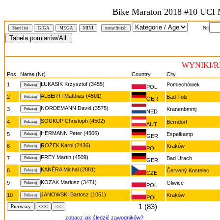
Bike Maraton 2018 #10 UCI 
Nr:
Start list
GIGA
MEGA
MINI
meta/finish
WYNIKI/R
Pos
Name (Nr)
Country
City
ŁUKASIK Krzysztof (3455)
1
Pomiechówek
POL
ALBERTI Matthias (4501)
2
Bad Tölz
GER
NORDEMANN David (3575)
3
Kranenbmmj
NED
SOUKUP Christoph (4502)
4
Berndorf
AUT
HERMANN Peter (4506)
5
Espelkamp
GER
ROŻEK Karol (2436)
6
Kraków
POL
FREY Martin (4509)
7
Bad Urach
GER
KANĚRA Michal (2881)
8
Červený Kostelec
CZE
KOZAK Mariusz (3471)
9
Gliwice
POL
JANOWSKI Bartosz (1051)
10
Kraków
POL
1 (83)
Pierwszy
<<<
<<
zobacz jak śledzić zawodników?