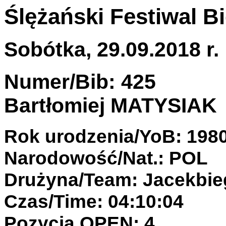
Ślężański Festiwal 
Sobótka, 29.09.2018 r.
Numer/Bib: 425
Bartłomiej MATYSIAK
Rok urodzenia/YoB: 198
Narodowość/Nat.: POL
Drużyna/Team: Jacekbi
Czas/Time: 04:10:04
Pozycja OPEN: 4