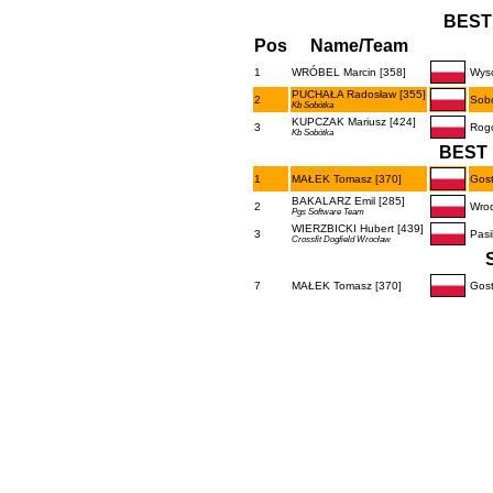
BEST
Pos
Name/Team
1
WRÓBEL Marcin [358]
Wys
PUCHAŁA Radosław [355]
2
Sob
Kb Sobótka
KUPCZAK Mariusz [424]
3
Rog
Kb Sobótka
BEST 
1
MAŁEK Tomasz [370]
Gos
BAKALARZ Emil [285]
2
Wro
Pgs Software Team
WIERZBICKI Hubert [439]
3
Pasi
Crossfit Dogfield Wrocław
7
MAŁEK Tomasz [370]
Gos