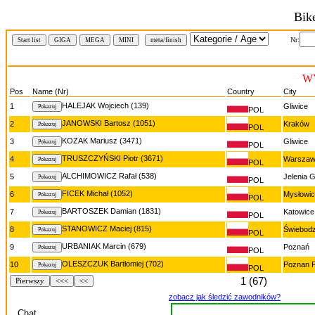
Bik
Nr:
Start list
GIGA
MEGA
MINI
meta/finish
W
Pos
Name (Nr)
Country
City
HALEJAK Wojciech (139)
1
Gliwice
POL
JANOWSKI Bartosz (1051)
2
Kraków
POL
KOZAK Mariusz (3471)
3
Gliwice
POL
TRUSZCZYŃSKI Piotr (3671)
4
Warsza
POL
ALCHIMOWICZ Rafał (538)
5
Jelenia 
POL
FICEK Michał (1052)
6
Mysłowi
POL
BARTOSZEK Damian (1831)
7
Katowice
POL
STANOWICZ Maciej (815)
8
Świebodz
POL
URBANIAK Marcin (679)
9
Poznań
POL
OLESZCZUK Bartłomiej (702)
10
Poznan P
POL
1 (67)
Pierwszy
<<<
<<
zobacz jak śledzić zawodników?
Chat