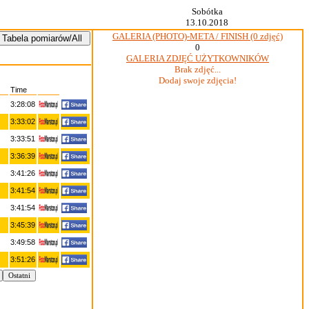
Sobótka
13.10.2018
GALERIA (PHOTO)-META / FINISH (0 zdjęć)
0
GALERIA ZDJĘĆ UŻYTKOWNIKÓW
Brak zdjęć...
Dodaj swoje zdjęcia!
Time
3:28:08
3:33:02
3:33:51
3:36:39
3:41:26
3:41:54
3:41:54
3:45:39
3:49:58
3:51:26
Ostatni