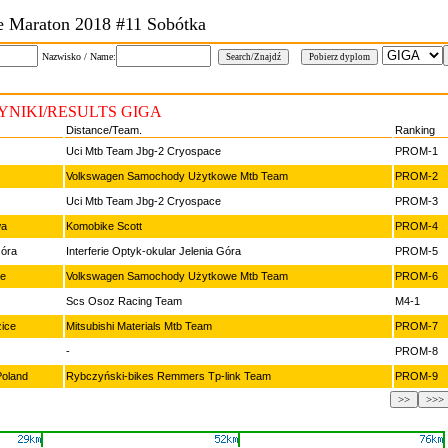
e Maraton 2018 #11 Sobótka
Nazwisko / Name:
YNIKI/RESULTS GIGA
Distance/Team.
Ranking
Uci Mtb Team Jbg-2 Cryospace
PROM-1
Volkswagen Samochody Użytkowe Mtb Team
PROM-2
Uci Mtb Team Jbg-2 Cryospace
PROM-3
wa
Komobike Scott
PROM-4
Góra
Interferie Optyk-okular Jelenia Góra
PROM-5
ce
Volkswagen Samochody Użytkowe Mtb Team
PROM-6
Scs Osoz Racing Team
M4-1
ice
Mitsubishi Materials Mtb Team
PROM-7
-
PROM-8
oland
Rybczyński-bikes Remmers Tp-link Team
PROM-9
>>
>>>