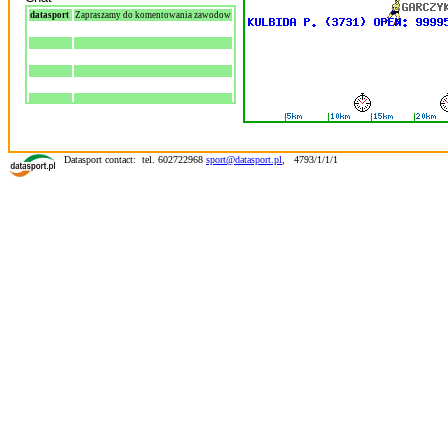
datasport
Zapraszamy do komentowania zawodow
Datasport contact: tel. 602722968
sport@datasport.pl
,
4793/1/1/1