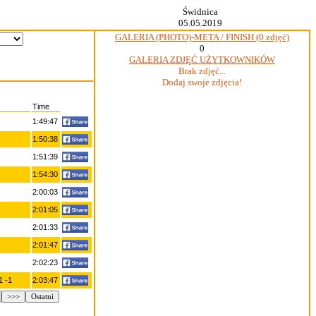
Świdnica
05.05.2019
GALERIA (PHOTO)-META / FINISH (0 zdjęć)
0
GALERIA ZDJĘĆ UŻYTKOWNIKÓW
Brak zdjęć...
Dodaj swoje zdjęcia!
Time
1:49:47
1:50:38
1:51:39
1:54:30
2:00:03
2:01:05
2:01:33
2:01:47
2:02:23
 -1
2:03:47
>>>
Ostatni