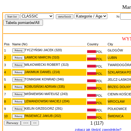
Mar
Nr:
Start list
meta/finish
WYN
Pos
Name (Nr)
Country
City
TYCZYŃSKI JACEK (320)
1
GŁOGÓW
POL
ŁAWICKI MARCIN (310)
2
LUBIN
POL
WILKOWIECKI ROBERT (313)
3
TWARDOGÓR
POL
JAKIMIUK DANIEL (214)
4
SZKLARSKA P
POL
TOMASIAK KONRAD (346)
5
JELCZ-LASKO
POL
KOBUSIŃSKI ADRIAN (335)
6
BRZEG DOLNY
POL
WIŚNIEWSKI MATEUSZ (243)
7
CIENIN KOŚCI
POL
LEWANDOWSKI MACIEJ (204)
8
WROCŁAW
POL
KIELIN GRZEGORZ (291)
9
POLKOWICE
POL
PASIEWICZ JAKUB (202)
10
ŚWIDNICA
POL
1 (117)
Pierwszy
<<<
<<
zobacz jak śledzić zawodników?