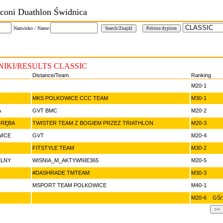
coni Duathlon Świdnica
Nazwisko / Name:
IKI/RESULTS CLASSIC
Distance/Team.
Ranking
M20-1
MKS POLKOWICE CCC TEAM
M30-1
A
GVT BMC
M20-2
ORĘBA
TWISTER TEAM Z BOGIEM PRZEZ TRIATHLON
M20-3
WICE
GVT
M20-4
FITSTYLE TEAM
M30-2
ELNY
WISNIA_M_AKTYWNIE365
M20-5
#DASHRADE TMTEAM
M30-3
MSPORT TEAM POLKOWICE
M40-1
M20-6 GŚ/1
>>