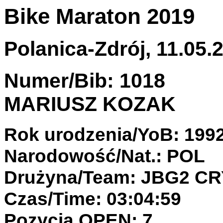
Bike Maraton 2019
Polanica-Zdrój, 11.05.2
Numer/Bib: 1018
MARIUSZ KOZAK
Rok urodzenia/YoB: 199
Narodowość/Nat.: POL
Drużyna/Team: JBG2 C
Czas/Time: 03:04:59
Pozycja OPEN: 7