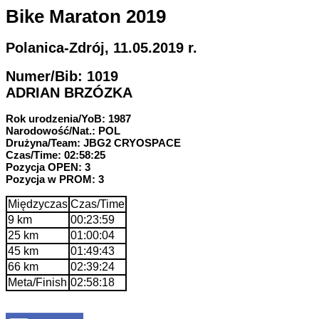
Bike Maraton 2019
Polanica-Zdrój, 11.05.2019 r.
Numer/Bib: 1019
ADRIAN BRZÓZKA
Rok urodzenia/YoB: 1987
Narodowość/Nat.: POL
Drużyna/Team: JBG2 CRYOSPACE
Czas/Time: 02:58:25
Pozycja OPEN: 3
Pozycja w PROM: 3
Międzyczas
Czas/Time
9 km
00:23:59
25 km
01:00:04
45 km
01:49:43
66 km
02:39:24
Meta/Finish
02:58:18