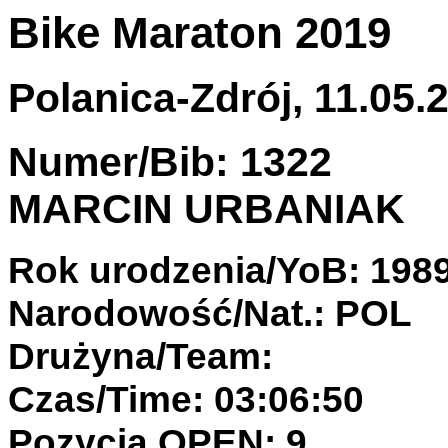
Bike Maraton 2019
Polanica-Zdrój, 11.05.2
Numer/Bib: 1322
MARCIN URBANIAK
Rok urodzenia/YoB: 198
Narodowość/Nat.: POL
Drużyna/Team:
Czas/Time: 03:06:50
Pozycja OPEN: 9