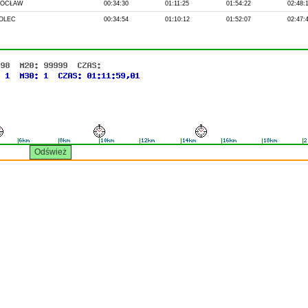
OCŁAW
00:34:30
01:11:25
01:54:22
02:48:
OLEC
00:34:54
01:10:12
01:52:07
02:47: