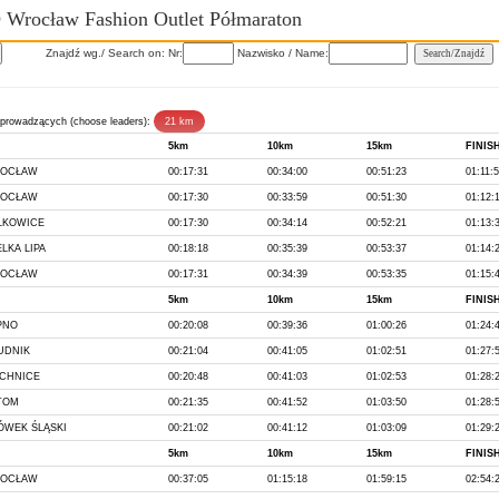
 Wrocław Fashion Outlet Półmaraton
Znajdź wg./ Search on: Nr:
Nazwisko / Name:
prowadzących (choose leaders):
5km
10km
15km
FINIS
OCŁAW
00:17:31
00:34:00
00:51:23
01:11:
OCŁAW
00:17:30
00:33:59
00:51:30
01:12:
LKOWICE
00:17:30
00:34:14
00:52:21
01:13:
LKA LIPA
00:18:18
00:35:39
00:53:37
01:14:
OCŁAW
00:17:31
00:34:39
00:53:35
01:15:
5km
10km
15km
FINIS
PNO
00:20:08
00:39:36
01:00:26
01:24:
UDNIK
00:21:04
00:41:05
01:02:51
01:27:
ECHNICE
00:20:48
00:41:03
01:02:53
01:28:
TOM
00:21:35
00:41:52
01:03:50
01:28:
ÓWEK ŚLĄSKI
00:21:02
00:41:12
01:03:09
01:29:
5km
10km
15km
FINIS
OCŁAW
00:37:05
01:15:18
01:59:15
02:54: