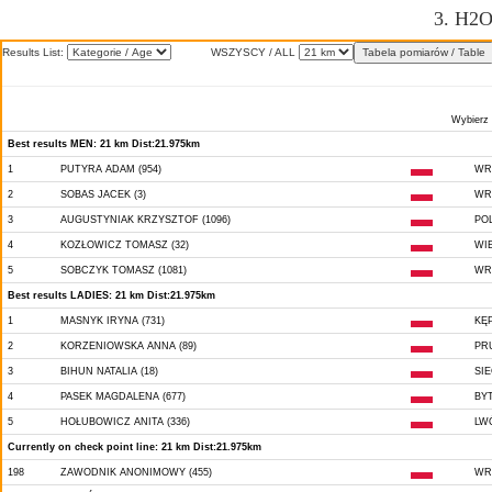
3. H2O
Results List:
WSZYSCY / ALL
Wybierz 
Best results MEN: 21 km Dist:21.975km
1
PUTYRA ADAM (954)
WR
2
SOBAS JACEK (3)
WR
3
AUGUSTYNIAK KRZYSZTOF (1096)
PO
4
KOZŁOWICZ TOMASZ (32)
WIE
5
SOBCZYK TOMASZ (1081)
WR
Best results LADIES: 21 km Dist:21.975km
1
MASNYK IRYNA (731)
KĘ
2
KORZENIOWSKA ANNA (89)
PR
3
BIHUN NATALIA (18)
SI
4
PASEK MAGDALENA (677)
BY
5
HOŁUBOWICZ ANITA (336)
LW
Currently on check point line: 21 km Dist:21.975km
198
ZAWODNIK ANONIMOWY (455)
WR