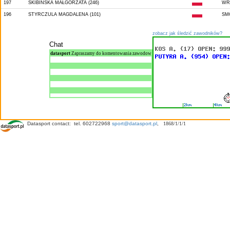
197
SKIBIŃSKA MAŁGORZATA (246)
WR
196
STYRCZULA MAGDALENA (101)
SM
zobacz jak śledzić zawodników?
Chat
datasport
Zapraszamy do komentowania zawodow
Datasport contact: tel. 602722968
sport@datasport.pl
,
1868/1/1/1