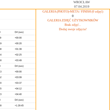
WROCŁAW
07.04.2019
GALERIA (PHOTO)-META / FINISH (0 zdjęć)
0
GALERIA ZDJĘĆ UŻYTKOWNIKÓW
Brak zdjęć...
Dodaj swoje zdjęcia!
H
Dif.(sex)
59
+00:00
19
+00:20
38
+01:39
24
+02:25
48
+03:49
H
Dif.(sex)
43
+00:00
52
+03:09
20
+03:37
55
+04:12
23
+04:40
H
Dif.(sex)
28
+1:29:45