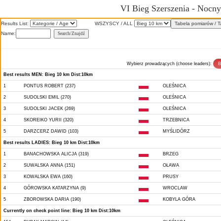
VI Bieg Szerszenia - Nocny
Results List:
WSZYSCY / ALL
Name:
Wybierz prowadzących (choose leaders):
Best results MEN: Bieg 10 km Dist:10km
1
PONTUS ROBERT (237)
OLEŚNICA
2
SUDOLSKI EMIL (270)
OLEŚNICA
3
SUDOLSKI JACEK (269)
OLEŚNICA
4
SKOREIKO YURII (320)
TRZEBNICA
5
DARZCERZ DAWID (103)
MYŚLIDÓRZ
Best results LADIES: Bieg 10 km Dist:10km
1
BANACHOWSKA ALICJA (319)
BRZEG
2
SUWALSKA ANNA (151)
OŁAWA
3
KOWALSKA EWA (160)
PRUSY
4
GÓROWSKA KATARZYNA (9)
WROCLAW
5
ZBOROWSKA DARIA (190)
KOBYLA GÓRA
Currently on check point line: Bieg 10 km Dist:10km