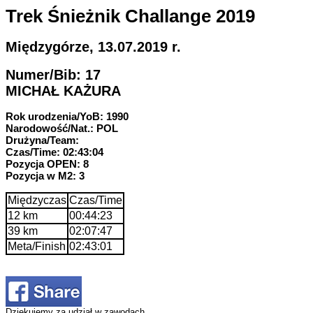
Trek Śnieżnik Challange 2019
Międzygórze, 13.07.2019 r.
Numer/Bib: 17
MICHAŁ KAŻURA
Rok urodzenia/YoB: 1990
Narodowość/Nat.: POL
Drużyna/Team:
Czas/Time: 02:43:04
Pozycja OPEN: 8
Pozycja w M2: 3
Międzyczas
Czas/Time
12 km
00:44:23
39 km
02:07:47
Meta/Finish
02:43:01
Dziękujemy za udział w zawodach.