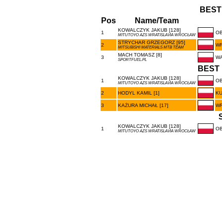
BEST
Pos
Name/Team
KOWALCZYK JAKUB [128]
1
OB
MITUTOYO AZS WRATISLAVIA WROCŁAW
STRYCHAR GRZEGORZ [95]
2
W
MITSUBISHI MATERIALS MTB TEAM
MACH TOMASZ [8]
3
W
SPORTFUEL.PL
BEST 
KOWALCZYK JAKUB [128]
1
OB
MITUTOYO AZS WRATISLAVIA WROCŁAW
2
HODYL KAMIL [1]
K
3
KAŻURA MICHAŁ [17]
W
KOWALCZYK JAKUB [128]
1
OB
MITUTOYO AZS WRATISLAVIA WROCŁAW