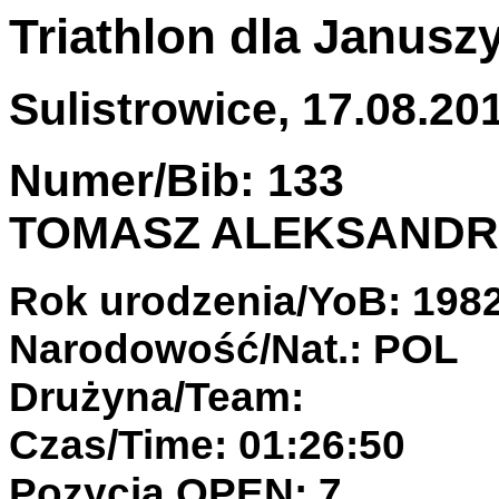
Triathlon dla Janusz
Sulistrowice, 17.08.201
Numer/Bib: 133
TOMASZ ALEKSANDR
Rok urodzenia/YoB: 198
Narodowość/Nat.: POL
Drużyna/Team:
Czas/Time: 01:26:50
Pozycja OPEN: 7