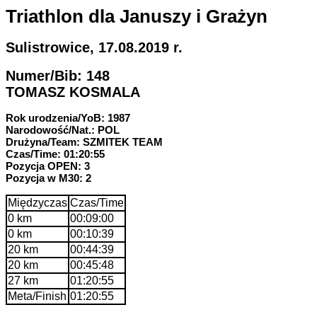
Triathlon dla Januszy i Grażyn
Sulistrowice, 17.08.2019 r.
Numer/Bib: 148
TOMASZ KOSMALA
Rok urodzenia/YoB: 1987
Narodowość/Nat.: POL
Drużyna/Team: SZMITEK TEAM
Czas/Time: 01:20:55
Pozycja OPEN: 3
Pozycja w M30: 2
Międzyczas
Czas/Time
0 km
00:09:00
0 km
00:10:39
20 km
00:44:39
20 km
00:45:48
27 km
01:20:55
Meta/Finish
01:20:55