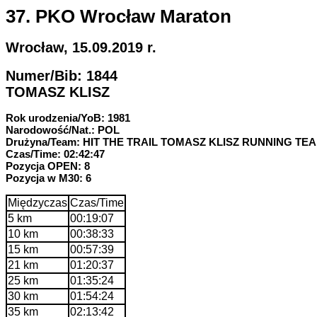
37. PKO Wrocław Maraton
Wrocław, 15.09.2019 r.
Numer/Bib: 1844
TOMASZ KLISZ
Rok urodzenia/YoB: 1981
Narodowość/Nat.: POL
Drużyna/Team: HIT THE TRAIL TOMASZ KLISZ RUNNING TE
Czas/Time: 02:42:47
Pozycja OPEN: 8
Pozycja w M30: 6
Międzyczas
Czas/Time
5 km
00:19:07
10 km
00:38:33
15 km
00:57:39
21 km
01:20:37
25 km
01:35:24
30 km
01:54:24
35 km
02:13:42