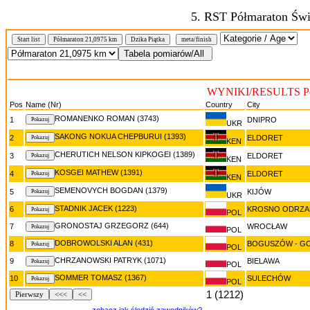
5. RST Półmaraton Świ
N
Start list
Półmaraton 21,0975 km
Dzika Piątka
meta/finish
WYNIKI/RESULTS Pół
Pos
Name (Nr)
Country
City
ROMANENKO ROMAN (3743)
1
DNIPRO
UKR
SAKONG NOKUA CHEPBURUI (1393)
2
ELDORET
KEN
CHERUTICH NELSON KIPKOGEI (1389)
3
ELDORET
KEN
KOSGEI MATHEW (1391)
4
ELDORET
KEN
SEMENOVYCH BOGDAN (1379)
5
KIJÓW
UKR
STADNIK JACEK (1223)
6
KROSNO ODRZA
POL
GRONOSTAJ GRZEGORZ (644)
7
WROCŁAW
POL
DOBROWOLSKI ALAN (431)
8
BOGUSZÓW - G
POL
CHRZANOWSKI PATRYK (1071)
9
BIELAWA
POL
SOMMER TOMASZ (1367)
10
SULECHÓW
POL
1 (1212)
Pierwszy
<<<
<<