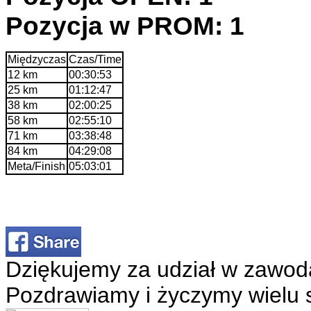
Pozycja w PROM: 1
Międzyczas
Czas/Time
12 km
00:30:53
25 km
01:12:47
38 km
02:00:25
58 km
02:55:10
71 km
03:38:48
84 km
04:29:08
Meta/Finish
05:03:01
Dziękujemy za udział w zawod
Pozdrawiamy i życzymy wielu 