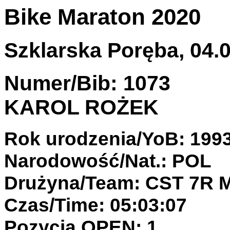
Bike Maraton 2020
Szklarska Poręba, 04.0
Numer/Bib: 1073
KAROL ROŻEK
Rok urodzenia/YoB: 199
Narodowość/Nat.: POL
Drużyna/Team: CST 7R
Czas/Time: 05:03:07
Pozycja OPEN: 1