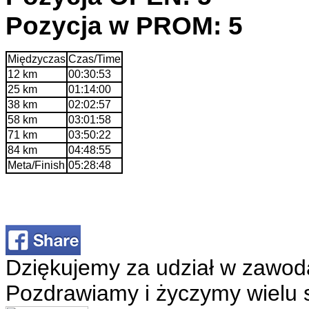
Pozycja w PROM: 5
Międzyczas
Czas/Time
12 km
00:30:53
25 km
01:14:00
38 km
02:02:57
58 km
03:01:58
71 km
03:50:22
84 km
04:48:55
Meta/Finish
05:28:48
Dziękujemy za udział w zawod
Pozdrawiamy i życzymy wielu 