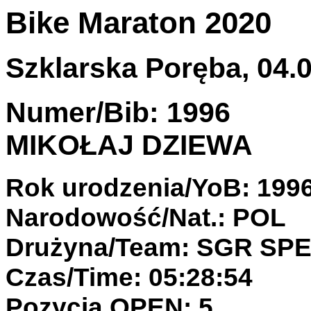
Bike Maraton 2020
Szklarska Poręba, 04.0
Numer/Bib: 1996
MIKOŁAJ DZIEWA
Rok urodzenia/YoB: 199
Narodowość/Nat.: POL
Drużyna/Team: SGR SP
Czas/Time: 05:28:54
Pozycja OPEN: 5