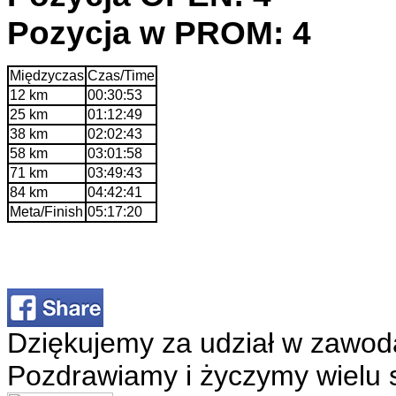
Pozycja w PROM: 4
Międzyczas
Czas/Time
12 km
00:30:53
25 km
01:12:49
38 km
02:02:43
58 km
03:01:58
71 km
03:49:43
84 km
04:42:41
Meta/Finish
05:17:20
Dziękujemy za udział w zawod
Pozdrawiamy i życzymy wielu 