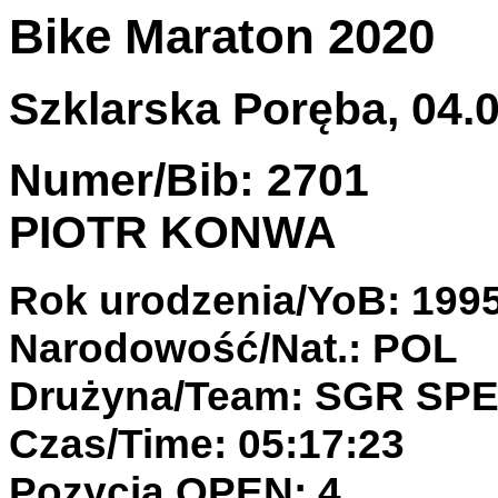
Bike Maraton 2020
Szklarska Poręba, 04.0
Numer/Bib: 2701
PIOTR KONWA
Rok urodzenia/YoB: 199
Narodowość/Nat.: POL
Drużyna/Team: SGR SP
Czas/Time: 05:17:23
Pozycja OPEN: 4