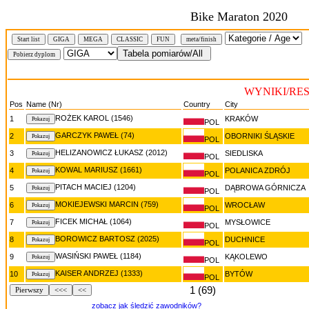
Bike Maraton 2020
Start list
GIGA
MEGA
CLASSIC
FUN
meta/finish
WYNIKI/RE
Pos
Name (Nr)
Country
City
ROŻEK KAROL (1546)
1
KRAKÓW
POL
GARCZYK PAWEŁ (74)
2
OBORNIKI ŚLĄSKIE
POL
HELIZANOWICZ ŁUKASZ (2012)
3
SIEDLISKA
POL
KOWAL MARIUSZ (1661)
4
POLANICA ZDRÓJ
POL
PITACH MACIEJ (1204)
5
DĄBROWA GÓRNICZA
POL
MOKIEJEWSKI MARCIN (759)
6
WROCŁAW
POL
FICEK MICHAŁ (1064)
7
MYSŁOWICE
POL
BOROWICZ BARTOSZ (2025)
8
DUCHNICE
POL
WASIŃSKI PAWEŁ (1184)
9
KĄKOLEWO
POL
KAISER ANDRZEJ (1333)
10
BYTÓW
POL
1 (69)
Pierwszy
<<<
<<
zobacz jak śledzić zawodników?