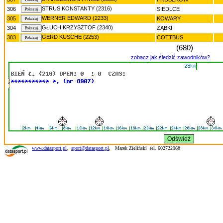
STRUS KONSTANTY (2316)
306
SIEDLCE
WERNER EDWARD (2233)
305
KOWARY
GŁUCH KRZYSZTOF (2340)
304
ZĄBKI
GERD KUSCHE (2253)
303
COTTBUS
(680)
zobacz jak śledzić zawodników?
www.datasport.pl
,
sport@datasport.pl
,
Marek Zieliński tel. 602722968