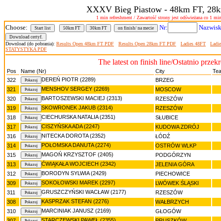
XXXV Bieg Piastow - 48km FT, 28
1 min refreshment / Zawartość strony jest odświeżana co 1 min
Choose:
Nr:
Nazwisk
Start list
50km FT
30km FT
on finish/ na mecie
Download (do pobrania):
Results Open 48km FT PDF
Results Open 28km FT PDF
Ladies 48FT
Ladi
STATYSTYKA PDF
The latest on finish line/Ostatnio przek
Pos
Name (Nr)
City
Te
DEREŃ PIOTR (2289)
322
BRZEG
MENSHOV SERGEY (2269)
321
MOSCOW
BARTOSZEWSKI MACIEJ (2313)
320
RZESZÓW
SKOWRONEK JAKUB (2314)
319
RZESZÓW
CIECHURSKA NATALIA (2351)
318
SŁUBICE
CISZYŃSKA ADA (2247)
317
KUDOWA ZDRÓJ
NITECKA DOROTA (2352)
316
ŁÓDŹ
POŁOMSKA DANUTA (2274)
314
OSTRÓW WLKP
MAGOŃ KRZYSZTOF (2405)
315
PODGÓRZYN
ĆWIĄKAŁA WOJCIECH (2342)
313
JELENIA GÓRA
BORODYN SYLWIA (2429)
312
PIECHOWICE
SOKOŁOWSKI MAREK (2297)
309
LWÓWEK ŚLĄSKI
GRUSZCZYŃSKI WACŁAW (2177)
311
RZESZÓW
KASPRZAK STEFAN (2276)
308
WAŁBRZYCH
MARCINIAK JANUSZ (2169)
310
GŁOGÓW
STARCZEWSKI PAWEŁ (2355)
307
PRUSZKÓW