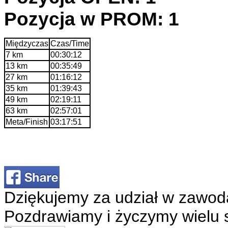
Pozycja w PROM: 1
Międzyczas
Czas/Time
7 km
00:30:12
13 km
00:35:49
27 km
01:16:12
35 km
01:39:43
49 km
02:19:11
63 km
02:57:01
Meta/Finish
03:17:51
Dziękujemy za udział w zawod
Pozdrawiamy i życzymy wielu 