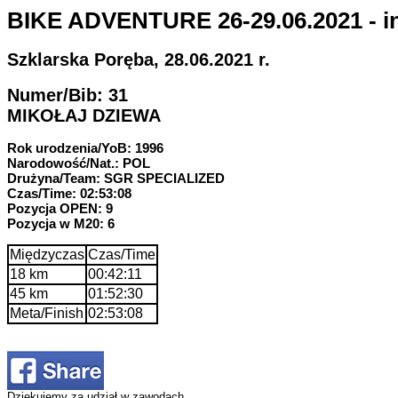
BIKE ADVENTURE 26-29.06.2021 - in
Szklarska Poręba, 28.06.2021 r.
Numer/Bib: 31
MIKOŁAJ DZIEWA
Rok urodzenia/YoB: 1996
Narodowość/Nat.: POL
Drużyna/Team: SGR SPECIALIZED
Czas/Time: 02:53:08
Pozycja OPEN: 9
Pozycja w M20: 6
Międzyczas
Czas/Time
18 km
00:42:11
45 km
01:52:30
Meta/Finish
02:53:08
Dziękujemy za udział w zawodach.