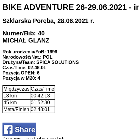
BIKE ADVENTURE 26-29.06.2021 - in
Szklarska Poręba, 28.06.2021 r.
Numer/Bib: 40
MICHAŁ GLANZ
Rok urodzenia/YoB: 1996
Narodowość/Nat.: POL
Drużyna/Team: SPICA SOLUTIONS
Czas/Time: 02:48:01
Pozycja OPEN: 6
Pozycja w M20: 4
Międzyczas
Czas/Time
18 km
00:42:13
45 km
01:52:30
Meta/Finish
02:48:01
Dziękujemy za udział w zawodach.